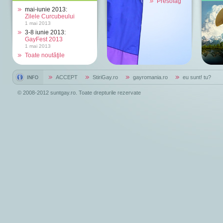
Presofag
mai-iunie 2013:
Zilele Curcubeului
1 mai 2013
3-8 iunie 2013:
GayFest 2013
1 mai 2013
Toate noutăţile
ACCEPT
StiriGay.ro
gayromania.ro
eu sunt! tu?
© 2008-2012 suntgay.ro. Toate drepturile rezervate